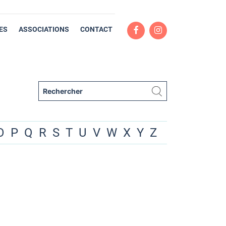
ES
ASSOCIATIONS
CONTACT
O
P
Q
R
S
T
U
V
W
X
Y
Z