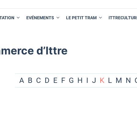
TATION
EVÉNEMENTS
LE PETIT TRAM
ITTRECULTUR
merce d’Ittre
A
B
C
D
E
F
G
H
I
J
K
L
M
N