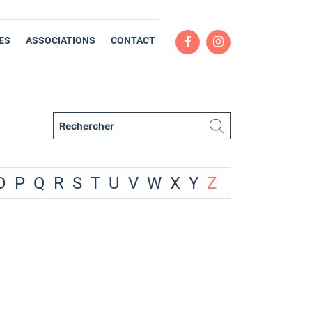
ES
ASSOCIATIONS
CONTACT
O
P
Q
R
S
T
U
V
W
X
Y
Z