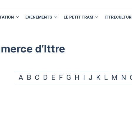
TATION
EVÉNEMENTS
LE PETIT TRAM
ITTRECULTUR
merce d’Ittre
A
B
C
D
E
F
G
H
I
J
K
L
M
N