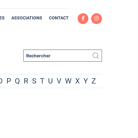
ES
ASSOCIATIONS
CONTACT
O
P
Q
R
S
T
U
V
W
X
Y
Z