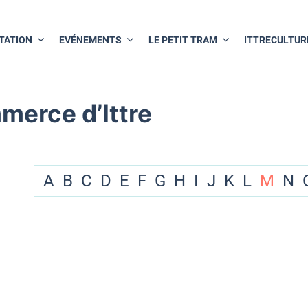
TATION
EVÉNEMENTS
LE PETIT TRAM
ITTRECULTUR
merce d’Ittre
A
B
C
D
E
F
G
H
I
J
K
L
M
N