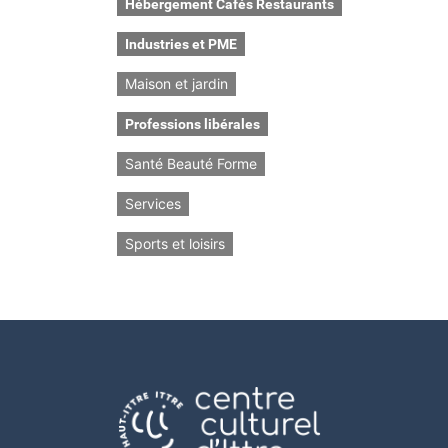
Hébergement Cafés Restaurants
Industries et PME
Maison et jardin
Professions libérales
Santé Beauté Forme
Services
Sports et loisirs