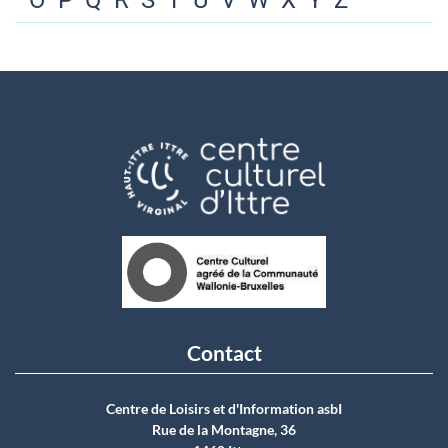
O
P
Q
R
S
T
U
V
W
X
Y
Z
Contact
Centre de Loisirs et d'Information asbI
Rue de la Montagne, 36