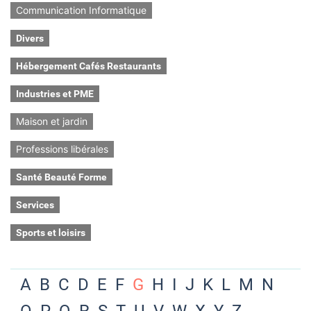
Communication Informatique
Divers
Hébergement Cafés Restaurants
Industries et PME
Maison et jardin
Professions libérales
Santé Beauté Forme
Services
Sports et loisirs
A
B
C
D
E
F
G
H
I
J
K
L
M
N