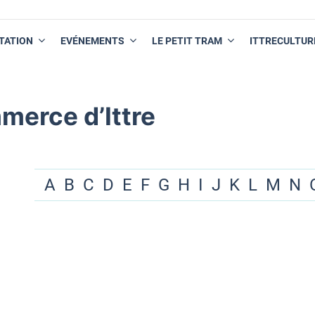
TATION
EVÉNEMENTS
LE PETIT TRAM
ITTRECULTUR
merce d’Ittre
A
B
C
D
E
F
G
H
I
J
K
L
M
N