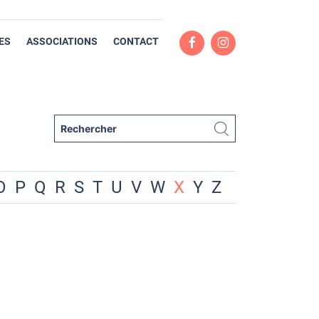
ES
ASSOCIATIONS
CONTACT
O
P
Q
R
S
T
U
V
W
X
Y
Z