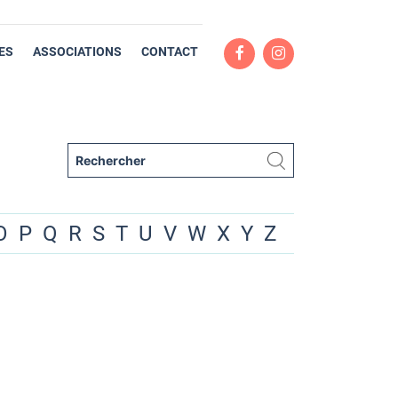
ES
ASSOCIATIONS
CONTACT
O
P
Q
R
S
T
U
V
W
X
Y
Z