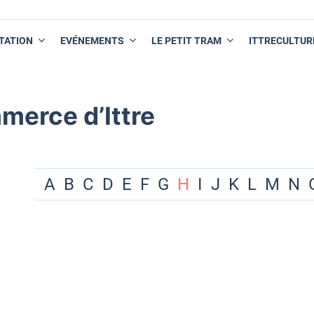
TATION
EVÉNEMENTS
LE PETIT TRAM
ITTRECULTUR
merce d’Ittre
A
B
C
D
E
F
G
H
I
J
K
L
M
N