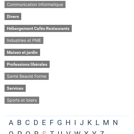
Communication Informatique
Divers
Hébergement Cafés Restaurants
Industries et PME
Maison et jardin
Professions libérales
Santé Beauté Forme
Services
Sports et loisirs
A
B
C
D
E
F
G
H
I
J
K
L
M
N