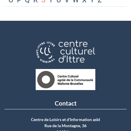
O
P
Q
R
S
T
U
V
W
X
Y
Z
Contact
Centre de Loisirs et d'Information asbI
Rue de la Montagne, 36