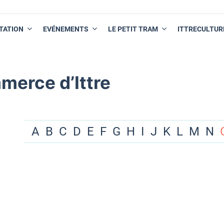
TATION
EVÉNEMENTS
LE PETIT TRAM
ITTRECULTUR
merce d’Ittre
A
B
C
D
E
F
G
H
I
J
K
L
M
N