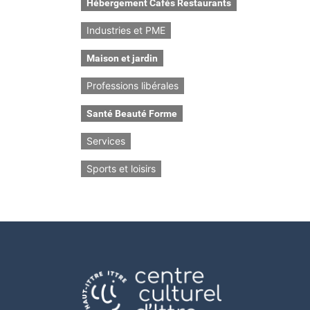
Hébergement Cafés Restaurants
Industries et PME
Maison et jardin
Professions libérales
Santé Beauté Forme
Services
Sports et loisirs