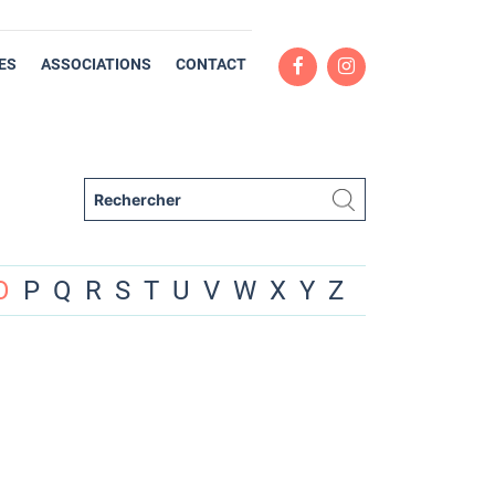
ES
ASSOCIATIONS
CONTACT
O
P
Q
R
S
T
U
V
W
X
Y
Z