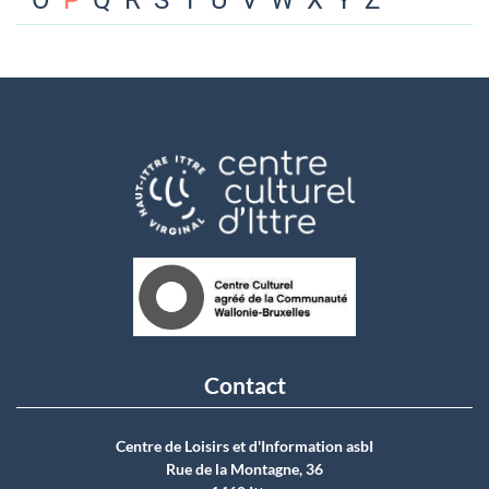
O
P
Q
R
S
T
U
V
W
X
Y
Z
Contact
Centre de Loisirs et d'Information asbI
Rue de la Montagne, 36