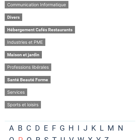
Communication Informatique
Divers
Hébergement Cafés Restaurants
Industries et PME
Maison et jardin
Professions libérales
Santé Beauté Forme
Services
Sports et loisirs
A
B
C
D
E
F
G
H
I
J
K
L
M
N