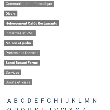
Communication Informatique
Divers
Hébergement Cafés Restaurants
Industries et PME
Maison et jardin
Professions libérales
Santé Beauté Forme
Services
Sports et loisirs
A
B
C
D
E
F
G
H
I
J
K
L
M
N