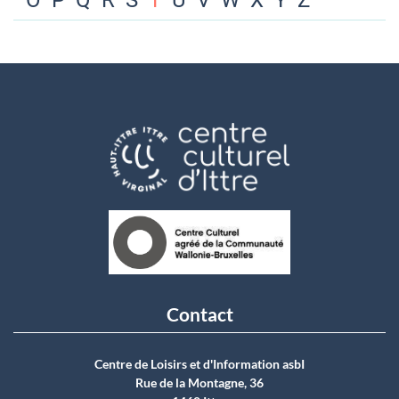
O
P
Q
R
S
T
U
V
W
X
Y
Z
Contact
Centre de Loisirs et d'Information asbI
Rue de la Montagne, 36