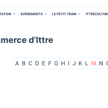
TATION
EVÉNEMENTS
LE PETIT TRAM
ITTRECULTUR
merce d’Ittre
A
B
C
D
E
F
G
H
I
J
K
L
M
N