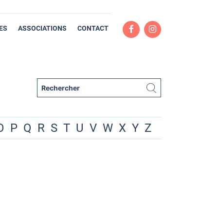
ES
ASSOCIATIONS
CONTACT
O
P
Q
R
S
T
U
V
W
X
Y
Z