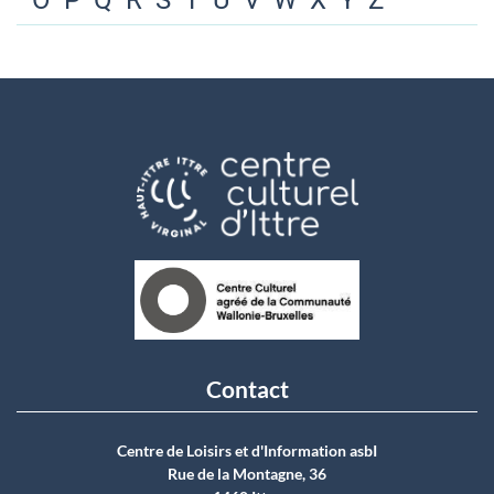
O
P
Q
R
S
T
U
V
W
X
Y
Z
Contact
Centre de Loisirs et d'Information asbI
Rue de la Montagne, 36