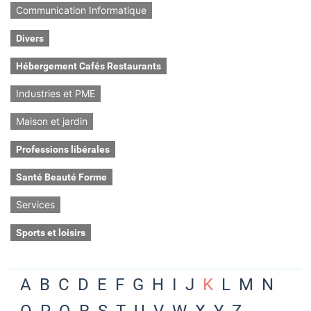
Communication Informatique
Divers
Hébergement Cafés Restaurants
Industries et PME
Maison et jardin
Professions libérales
Santé Beauté Forme
Services
Sports et loisirs
A
B
C
D
E
F
G
H
I
J
K
L
M
N