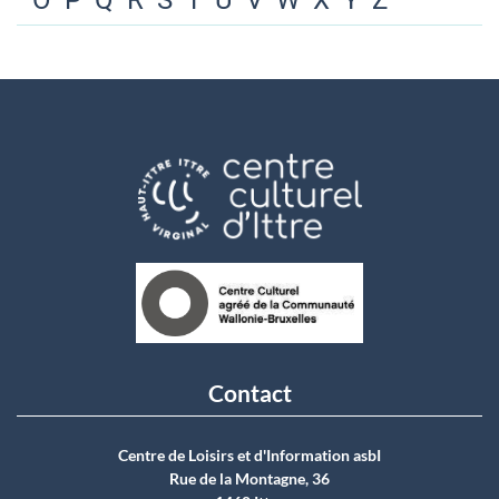
O
P
Q
R
S
T
U
V
W
X
Y
Z
Contact
Centre de Loisirs et d'Information asbI
Rue de la Montagne, 36