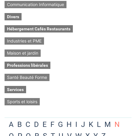
Communication Informatique
Divers
Hébergement Cafés Restaurants
Industries et PME
Maison et jardin
Professions libérales
Santé Beauté Forme
Services
Sports et loisirs
A
B
C
D
E
F
G
H
I
J
K
L
M
N