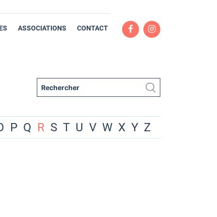
ES
ASSOCIATIONS
CONTACT
O
P
Q
R
S
T
U
V
W
X
Y
Z