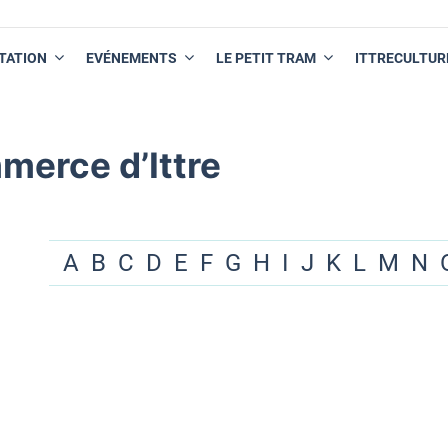
TATION
EVÉNEMENTS
LE PETIT TRAM
ITTRECULTUR
merce d’Ittre
A
B
C
D
E
F
G
H
I
J
K
L
M
N