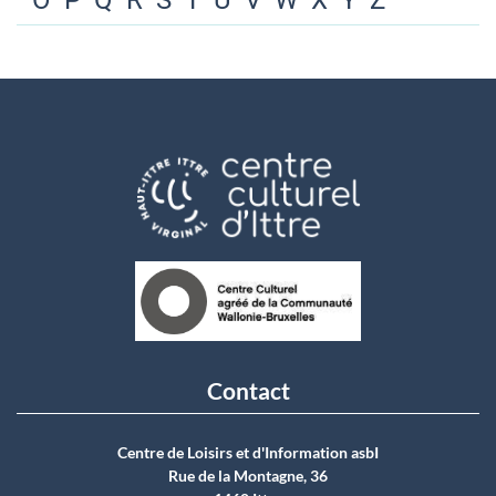
O
P
Q
R
S
T
U
V
W
X
Y
Z
Contact
Centre de Loisirs et d'Information asbI
Rue de la Montagne, 36