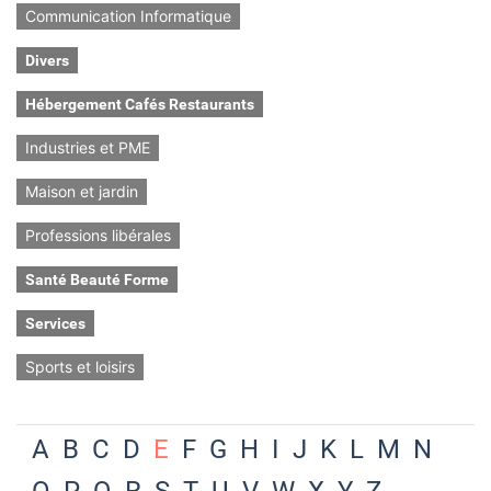
Communication Informatique
Divers
Hébergement Cafés Restaurants
Industries et PME
Maison et jardin
Professions libérales
Santé Beauté Forme
Services
Sports et loisirs
A
B
C
D
E
F
G
H
I
J
K
L
M
N