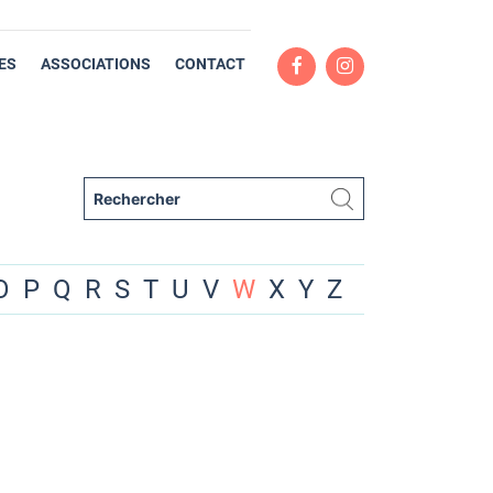
ES
ASSOCIATIONS
CONTACT
O
P
Q
R
S
T
U
V
W
X
Y
Z