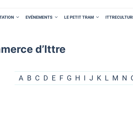
TATION
EVÉNEMENTS
LE PETIT TRAM
ITTRECULTUR
merce d’Ittre
A
B
C
D
E
F
G
H
I
J
K
L
M
N