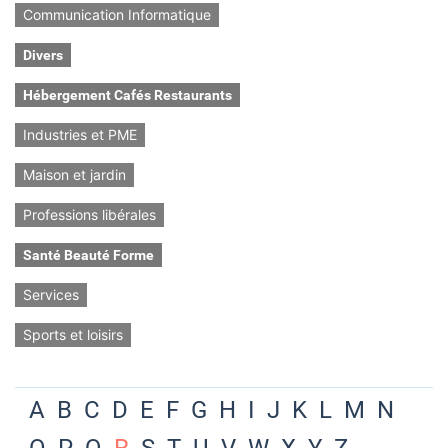
Communication Informatique
Divers
Hébergement Cafés Restaurants
Industries et PME
Maison et jardin
Professions libérales
Santé Beauté Forme
Services
Sports et loisirs
A
B
C
D
E
F
G
H
I
J
K
L
M
N