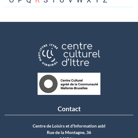
O
P
Q
R
S
T
U
V
W
X
Y
Z
Contact
Centre de Loisirs et d'Information asbI
Rue de la Montagne, 36