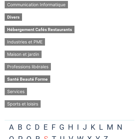
Communication Informatique
Divers
Hébergement Cafés Restaurants
Industries et PME
Maison et jardin
Professions libérales
Santé Beauté Forme
Services
Sports et loisirs
A
B
C
D
E
F
G
H
I
J
K
L
M
N