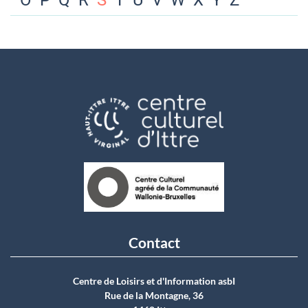
O
P
Q
R
S
T
U
V
W
X
Y
Z
Contact
Centre de Loisirs et d'Information asbI
Rue de la Montagne, 36