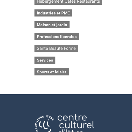
Hébergement Cafés Restaurants
Industries et PME
Maison et jardin
Professions libérales
Santé Beauté Forme
Services
Sports et loisirs