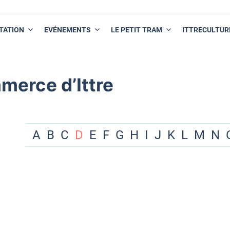
TATION
EVÉNEMENTS
LE PETIT TRAM
ITTRECULTUR
merce d’Ittre
A
B
C
D
E
F
G
H
I
J
K
L
M
N