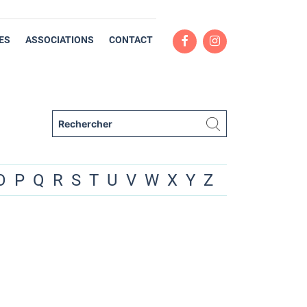
ES
ASSOCIATIONS
CONTACT
O
P
Q
R
S
T
U
V
W
X
Y
Z