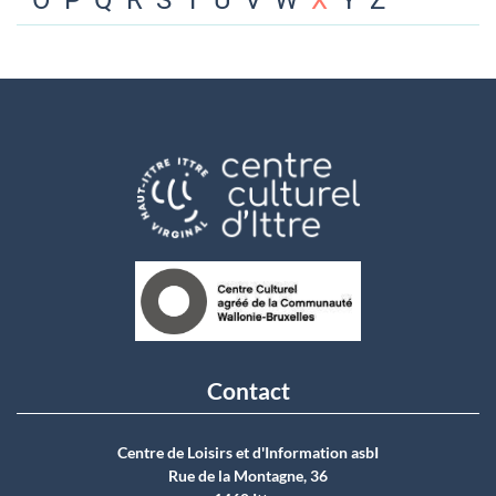
O
P
Q
R
S
T
U
V
W
X
Y
Z
Contact
Centre de Loisirs et d'Information asbI
Rue de la Montagne, 36