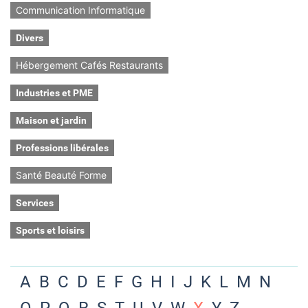
Communication Informatique
Divers
Hébergement Cafés Restaurants
Industries et PME
Maison et jardin
Professions libérales
Santé Beauté Forme
Services
Sports et loisirs
A
B
C
D
E
F
G
H
I
J
K
L
M
N