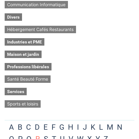
Communication Informatique
Divers
Hébergement Cafés Restaurants
Industries et PME
Maison et jardin
Professions libérales
Santé Beauté Forme
Services
Sports et loisirs
A
B
C
D
E
F
G
H
I
J
K
L
M
N