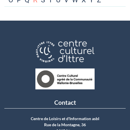
O
P
Q
R
S
T
U
V
W
X
Y
Z
Contact
Centre de Loisirs et d'Information asbI
Rue de la Montagne, 36