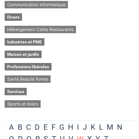
Communication Informatique
Divers
Hébergement Cafés Restaurants
Industries et PME
Maison et jardin
Professions libérales
Santé Beauté Forme
Services
Sports et loisirs
A
B
C
D
E
F
G
H
I
J
K
L
M
N