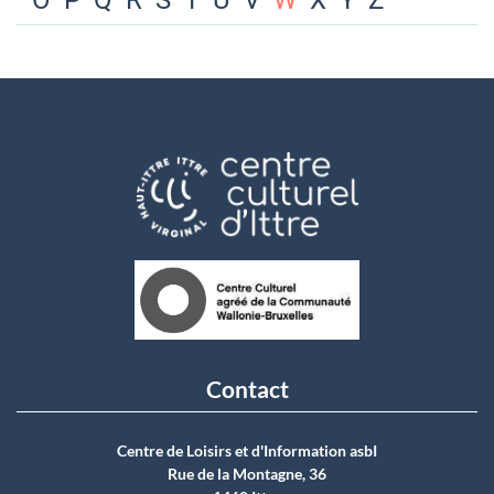
O
P
Q
R
S
T
U
V
W
X
Y
Z
Contact
Centre de Loisirs et d'Information asbI
Rue de la Montagne, 36