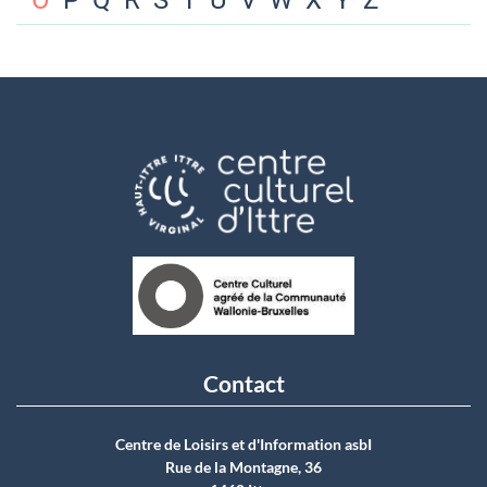
O
P
Q
R
S
T
U
V
W
X
Y
Z
Contact
Centre de Loisirs et d'Information asbI
Rue de la Montagne, 36