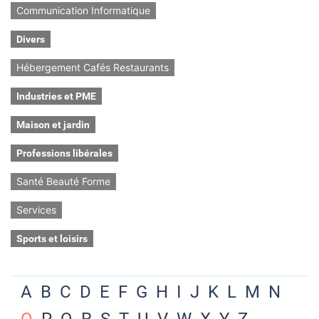
Communication Informatique
Divers
Hébergement Cafés Restaurants
Industries et PME
Maison et jardin
Professions libérales
Santé Beauté Forme
Services
Sports et loisirs
A
B
C
D
E
F
G
H
I
J
K
L
M
N