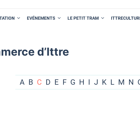
TATION
EVÉNEMENTS
LE PETIT TRAM
ITTRECULTUR
merce d’Ittre
A
B
C
D
E
F
G
H
I
J
K
L
M
N