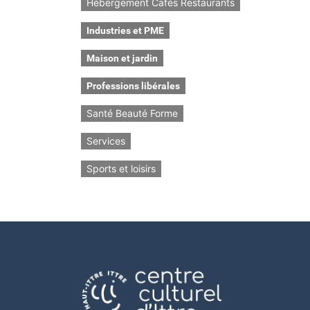
Hébergement Cafés Restaurants
Industries et PME
Maison et jardin
Professions libérales
Santé Beauté Forme
Services
Sports et loisirs