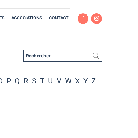
ES
ASSOCIATIONS
CONTACT
O
P
Q
R
S
T
U
V
W
X
Y
Z