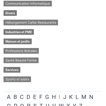
Communication Informatique
Divers
Hébergement Cafés Restaurants
Industries et PME
Maison et jardin
Professions libérales
Santé Beauté Forme
Services
Sports et loisirs
A
B
C
D
E
F
G
H
I
J
K
L
M
N