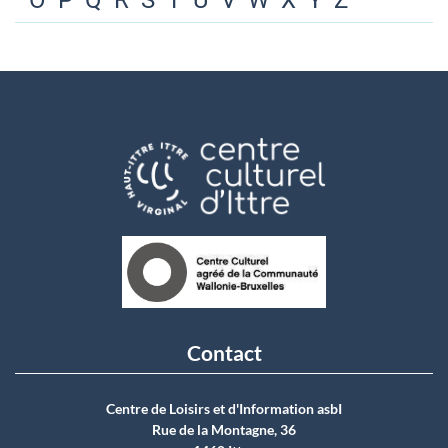
O
P
Q
R
S
T
U
V
W
X
Y
Z
Contact
Centre de Loisirs et d'Information asbI
Rue de la Montagne, 36