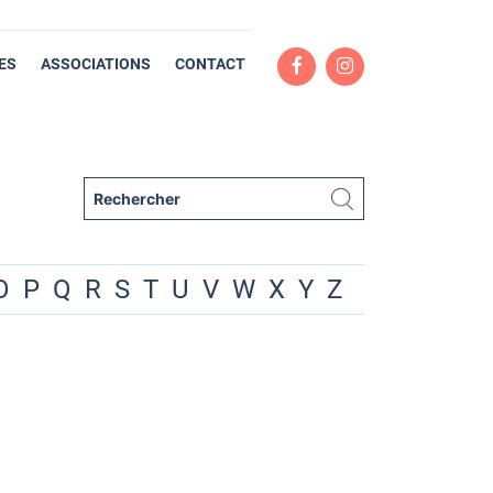
ES
ASSOCIATIONS
CONTACT
O
P
Q
R
S
T
U
V
W
X
Y
Z