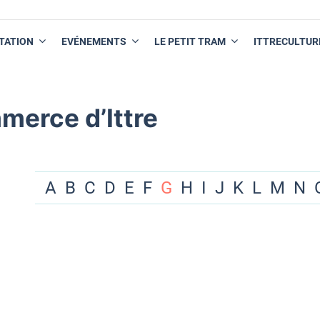
TATION
EVÉNEMENTS
LE PETIT TRAM
ITTRECULTUR
merce d’Ittre
A
B
C
D
E
F
G
H
I
J
K
L
M
N