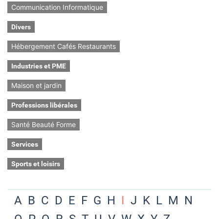
Communication Informatique
Divers
Hébergement Cafés Restaurants
Industries et PME
Maison et jardin
Professions libérales
Santé Beauté Forme
Services
Sports et loisirs
A
B
C
D
E
F
G
H
I
J
K
L
M
N