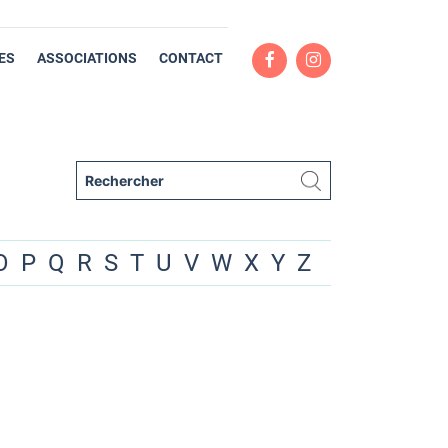
ES
ASSOCIATIONS
CONTACT
O
P
Q
R
S
T
U
V
W
X
Y
Z