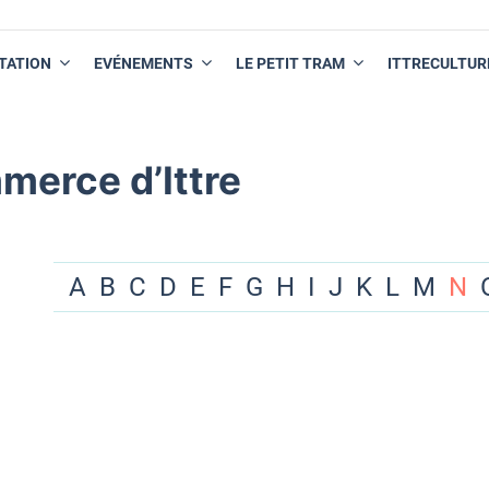
TATION
EVÉNEMENTS
LE PETIT TRAM
ITTRECULTUR
merce d’Ittre
A
B
C
D
E
F
G
H
I
J
K
L
M
N