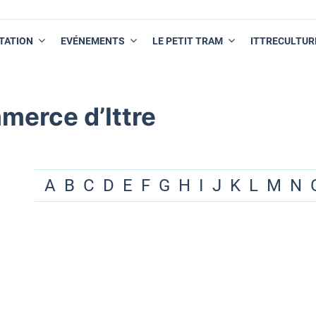
TATION
EVÉNEMENTS
LE PETIT TRAM
ITTRECULTUR
merce d’Ittre
A
B
C
D
E
F
G
H
I
J
K
L
M
N