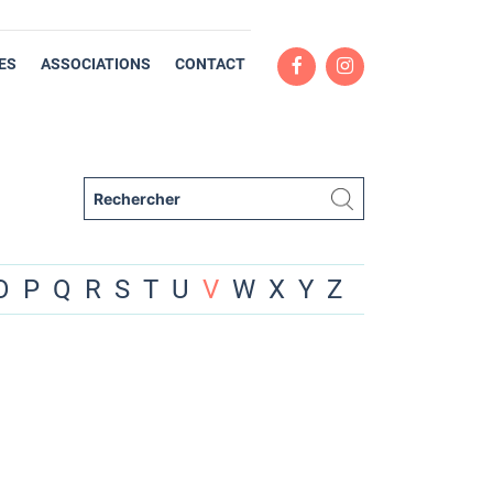
ES
ASSOCIATIONS
CONTACT
O
P
Q
R
S
T
U
V
W
X
Y
Z