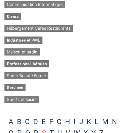
Communication Informatique
Divers
Hébergement Cafés Restaurants
Industries et PME
Maison et jardin
Professions libérales
Santé Beauté Forme
Services
Sports et loisirs
A
B
C
D
E
F
G
H
I
J
K
L
M
N