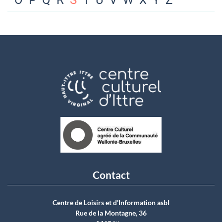
O
P
Q
R
S
T
U
V
W
X
Y
Z
Contact
Centre de Loisirs et d'Information asbI
Rue de la Montagne, 36