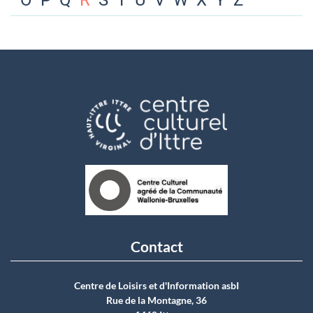
O
P
Q
R
S
T
U
V
W
X
Y
Z
Contact
Centre de Loisirs et d'Information asbI
Rue de la Montagne, 36