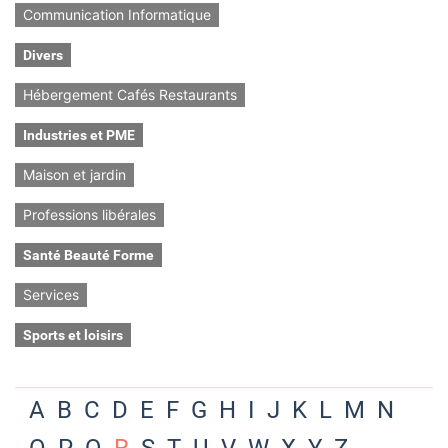
Communication Informatique
Divers
Hébergement Cafés Restaurants
Industries et PME
Maison et jardin
Professions libérales
Santé Beauté Forme
Services
Sports et loisirs
A
B
C
D
E
F
G
H
I
J
K
L
M
N