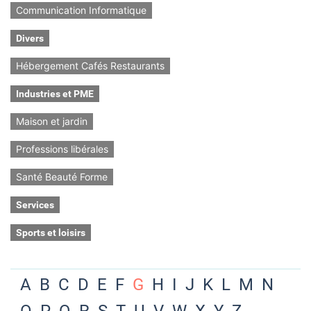
Communication Informatique
Divers
Hébergement Cafés Restaurants
Industries et PME
Maison et jardin
Professions libérales
Santé Beauté Forme
Services
Sports et loisirs
A
B
C
D
E
F
G
H
I
J
K
L
M
N