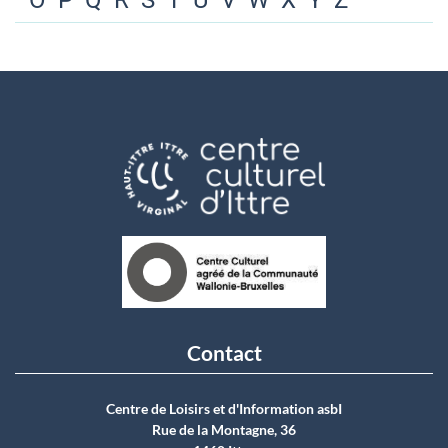
O
P
Q
R
S
T
U
V
W
X
Y
Z
Contact
Centre de Loisirs et d'Information asbI
Rue de la Montagne, 36