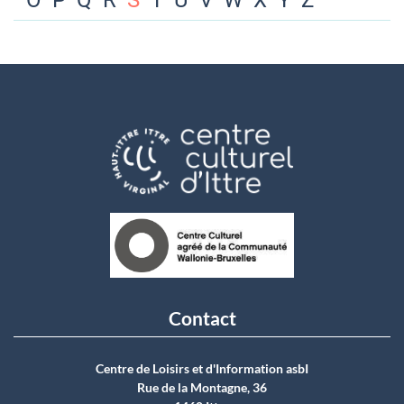
O
P
Q
R
S
T
U
V
W
X
Y
Z
Contact
Centre de Loisirs et d'Information asbI
Rue de la Montagne, 36