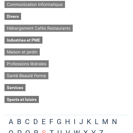
Communication Informatique
Divers
Hébergement Cafés Restaurants
Industries et PME
Maison et jardin
Professions libérales
Santé Beauté Forme
Services
Sports et loisirs
A
B
C
D
E
F
G
H
I
J
K
L
M
N