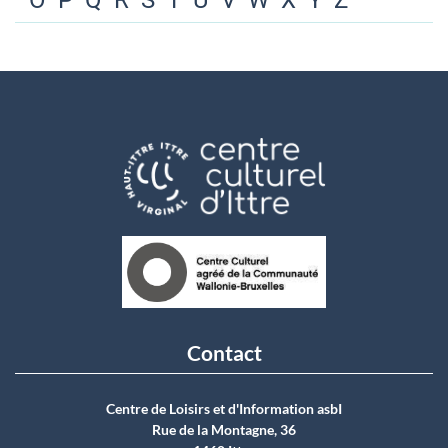
O
P
Q
R
S
T
U
V
W
X
Y
Z
Contact
Centre de Loisirs et d'Information asbI
Rue de la Montagne, 36