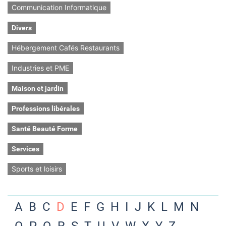
Communication Informatique
Divers
Hébergement Cafés Restaurants
Industries et PME
Maison et jardin
Professions libérales
Santé Beauté Forme
Services
Sports et loisirs
A
B
C
D
E
F
G
H
I
J
K
L
M
N