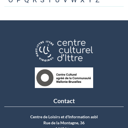
O
P
Q
R
S
T
U
V
W
X
Y
Z
Contact
Centre de Loisirs et d'Information asbI
Rue de la Montagne, 36