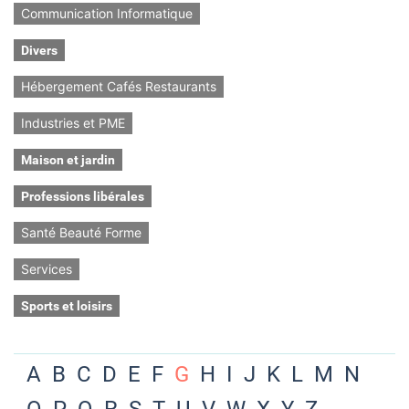
Communication Informatique
Divers
Hébergement Cafés Restaurants
Industries et PME
Maison et jardin
Professions libérales
Santé Beauté Forme
Services
Sports et loisirs
A
B
C
D
E
F
G
H
I
J
K
L
M
N