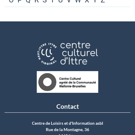
O
P
Q
R
S
T
U
V
W
X
Y
Z
Contact
Centre de Loisirs et d'Information asbI
Rue de la Montagne, 36