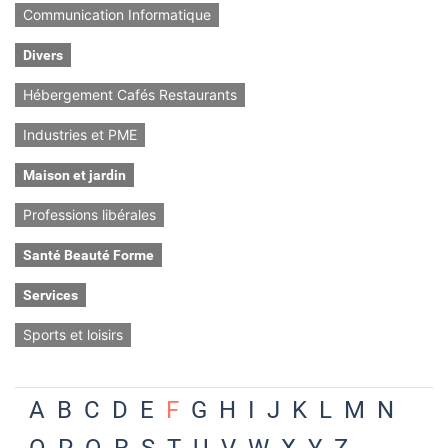
Communication Informatique
Divers
Hébergement Cafés Restaurants
Industries et PME
Maison et jardin
Professions libérales
Santé Beauté Forme
Services
Sports et loisirs
A
B
C
D
E
F
G
H
I
J
K
L
M
N