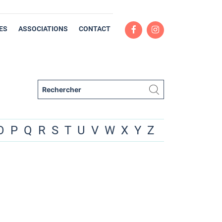
ES
ASSOCIATIONS
CONTACT
O
P
Q
R
S
T
U
V
W
X
Y
Z