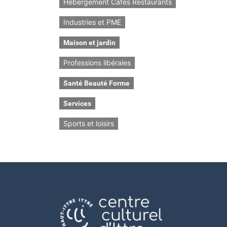
Hébergement Cafés Restaurants
Industries et PME
Maison et jardin
Professions libérales
Santé Beauté Forme
Services
Sports et loisirs