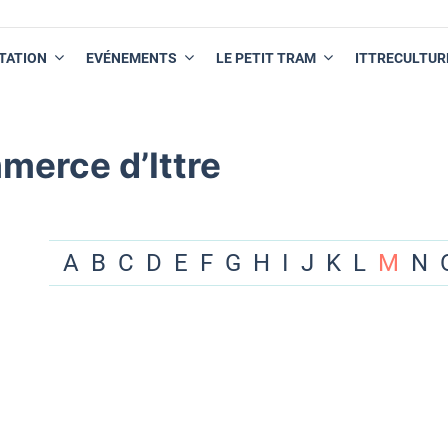
TATION
EVÉNEMENTS
LE PETIT TRAM
ITTRECULTUR
merce d’Ittre
A
B
C
D
E
F
G
H
I
J
K
L
M
N