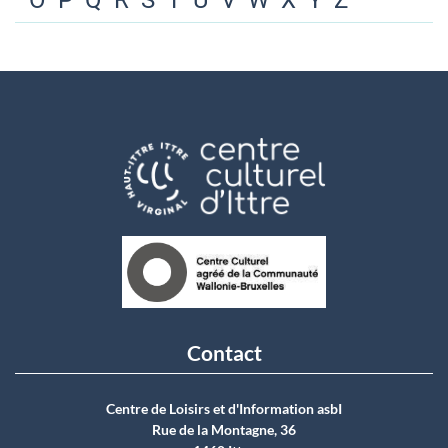
O
P
Q
R
S
T
U
V
W
X
Y
Z
Contact
Centre de Loisirs et d'Information asbI
Rue de la Montagne, 36