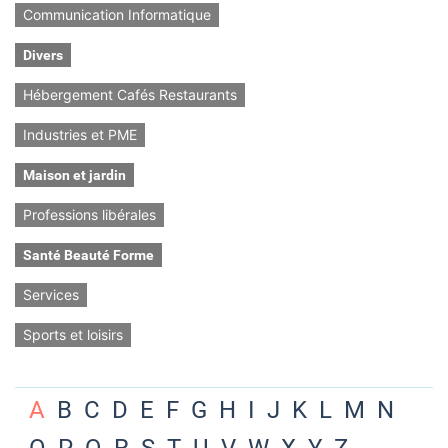
Communication Informatique
Divers
Hébergement Cafés Restaurants
Industries et PME
Maison et jardin
Professions libérales
Santé Beauté Forme
Services
Sports et loisirs
A
B
C
D
E
F
G
H
I
J
K
L
M
N