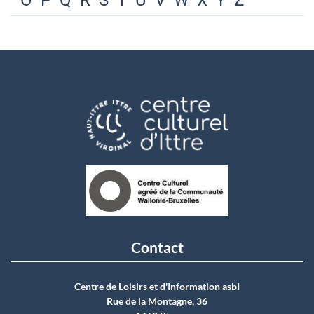
O
P
Q
R
S
T
U
V
W
X
Y
Z
Contact
Centre de Loisirs et d'Information asbI
Rue de la Montagne, 36