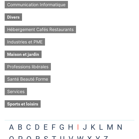
Communication Informatique
Divers
Hébergement Cafés Restaurants
Industries et PME
Maison et jardin
Professions libérales
Santé Beauté Forme
Services
Sports et loisirs
A
B
C
D
E
F
G
H
I
J
K
L
M
N