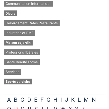
Communication Informatique
Divers
Hébergement Cafés Restaurants
Industries et PME
Maison et jardin
Professions libérales
Santé Beauté Forme
Services
Sports et loisirs
A
B
C
D
E
F
G
H
I
J
K
L
M
N