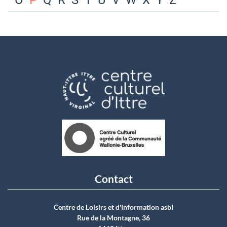
O
P
Q
R
S
T
U
V
W
X
Y
Z
Contact
Centre de Loisirs et d'Information asbI
Rue de la Montagne, 36