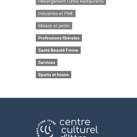
Hébergement Cafés Restaurants
Industries et PME
Maison et jardin
Professions libérales
Santé Beauté Forme
Services
Sports et loisirs