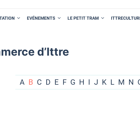
TATION
EVÉNEMENTS
LE PETIT TRAM
ITTRECULTUR
merce d’Ittre
A
B
C
D
E
F
G
H
I
J
K
L
M
N