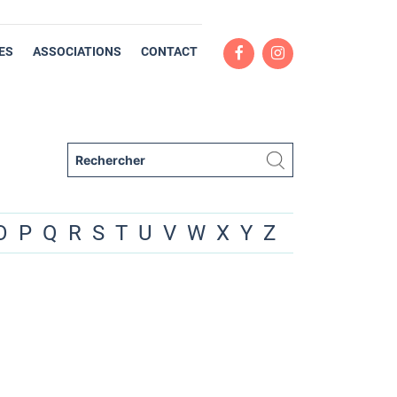
ES
ASSOCIATIONS
CONTACT
O
P
Q
R
S
T
U
V
W
X
Y
Z