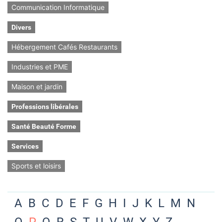
Communication Informatique
Divers
Hébergement Cafés Restaurants
Industries et PME
Maison et jardin
Professions libérales
Santé Beauté Forme
Services
Sports et loisirs
A
B
C
D
E
F
G
H
I
J
K
L
M
N