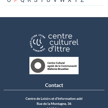
O
P
Q
R
S
T
U
V
W
X
Y
Z
Contact
Centre de Loisirs et d'Information asbI
Rue de la Montagne, 36