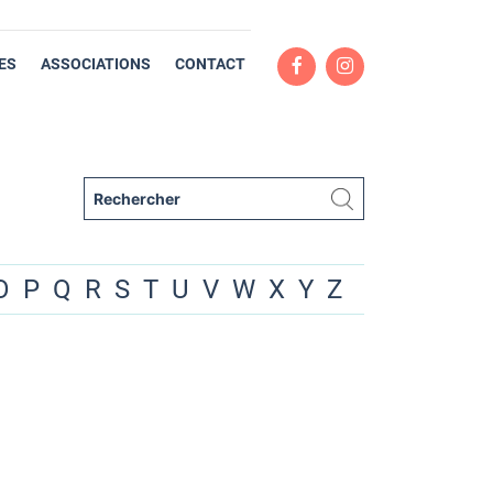
ES
ASSOCIATIONS
CONTACT
O
P
Q
R
S
T
U
V
W
X
Y
Z