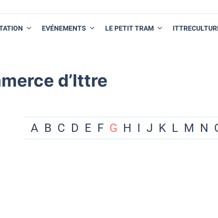
TATION
EVÉNEMENTS
LE PETIT TRAM
ITTRECULTUR
merce d’Ittre
A
B
C
D
E
F
G
H
I
J
K
L
M
N