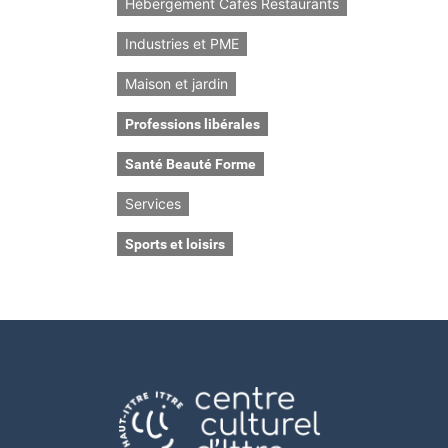
Hébergement Cafés Restaurants
Industries et PME
Maison et jardin
Professions libérales
Santé Beauté Forme
Services
Sports et loisirs