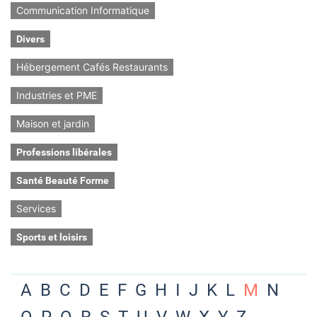
Communication Informatique
Divers
Hébergement Cafés Restaurants
Industries et PME
Maison et jardin
Professions libérales
Santé Beauté Forme
Services
Sports et loisirs
A
B
C
D
E
F
G
H
I
J
K
L
M
N