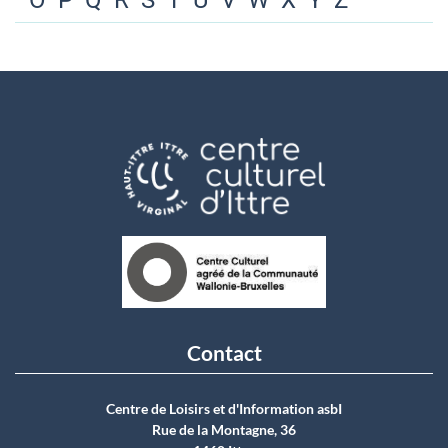
O
P
Q
R
S
T
U
V
W
X
Y
Z
Contact
Centre de Loisirs et d'Information asbI
Rue de la Montagne, 36