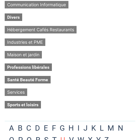
Communication Informatique
Divers
Hébergement Cafés Restaurants
Industries et PME
Maison et jardin
Professions libérales
Santé Beauté Forme
Services
Sports et loisirs
A
B
C
D
E
F
G
H
I
J
K
L
M
N