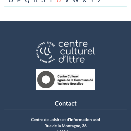
O
P
Q
R
S
T
U
V
W
X
Y
Z
Contact
Centre de Loisirs et d'Information asbI
Rue de la Montagne, 36