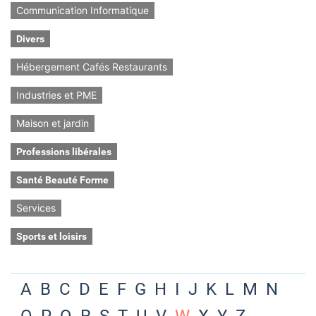
Communication Informatique
Divers
Hébergement Cafés Restaurants
Industries et PME
Maison et jardin
Professions libérales
Santé Beauté Forme
Services
Sports et loisirs
A
B
C
D
E
F
G
H
I
J
K
L
M
N