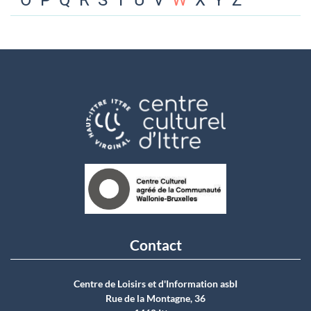
O
P
Q
R
S
T
U
V
W
X
Y
Z
Contact
Centre de Loisirs et d'Information asbI
Rue de la Montagne, 36