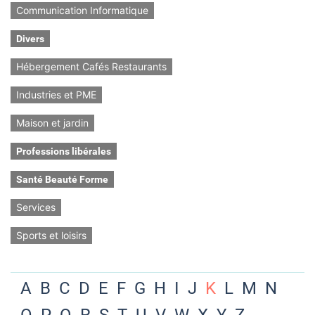
Communication Informatique
Divers
Hébergement Cafés Restaurants
Industries et PME
Maison et jardin
Professions libérales
Santé Beauté Forme
Services
Sports et loisirs
A
B
C
D
E
F
G
H
I
J
K
L
M
N