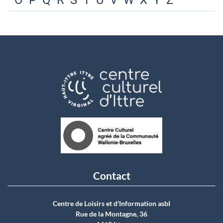
O
P
Q
R
S
T
U
V
W
X
Y
Z
Contact
Centre de Loisirs et d'Information asbI
Rue de la Montagne, 36