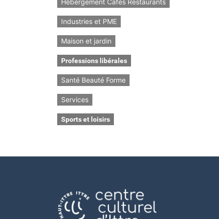
Hébergement Cafés Restaurants
Industries et PME
Maison et jardin
Professions libérales
Santé Beauté Forme
Services
Sports et loisirs