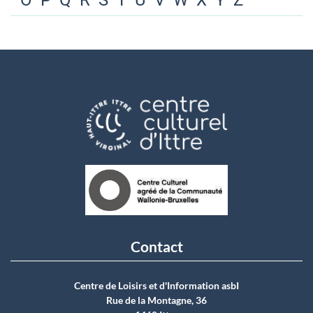
O
P
Q
R
S
T
U
V
W
X
Y
Z
Contact
Centre de Loisirs et d'Information asbI
Rue de la Montagne, 36