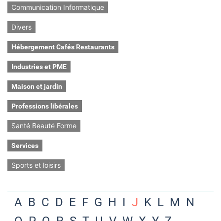
Communication Informatique
Divers
Hébergement Cafés Restaurants
Industries et PME
Maison et jardin
Professions libérales
Santé Beauté Forme
Services
Sports et loisirs
A
B
C
D
E
F
G
H
I
J
K
L
M
N