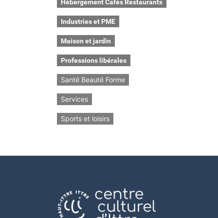
Hébergement Cafés Restaurants
Industries et PME
Maison et jardin
Professions libérales
Santé Beauté Forme
Services
Sports et loisirs