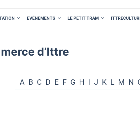
TATION
EVÉNEMENTS
LE PETIT TRAM
ITTRECULTUR
merce d’Ittre
A
B
C
D
E
F
G
H
I
J
K
L
M
N