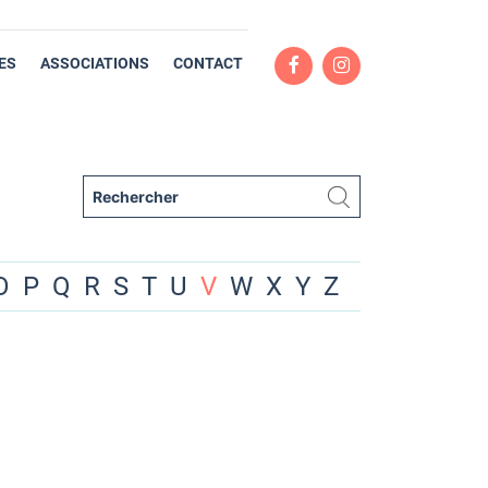
ES
ASSOCIATIONS
CONTACT
O
P
Q
R
S
T
U
V
W
X
Y
Z